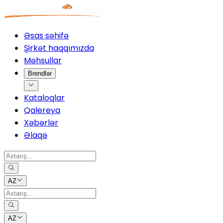
Əsas səhifə
Şirkət haqqımızda
Məhsullar
Brendlər
Kataloqlar
Qalereya
Xəbərlər
Əlaqə
AZ
AZ