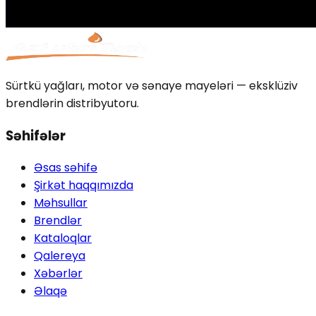
Sürtkü yağları, motor və sənaye mayeləri — eksklüziv
brendlərin distribyutoru.
Səhifələr
Əsas səhifə
Şirkət haqqımızda
Məhsullar
Brendlər
Kataloqlar
Qalereya
Xəbərlər
Əlaqə